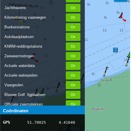
Jachthavens
Kilometrering vaarwegen
Bunkerstations
Autolaadplaatsen
KNRM-reddingstations
Zeeweermetingen
Actuele waterdata
Actuele waterpeilen
Vaargeulen
Blauwe Golf: ligplaatsen
Officiele zwemplekken
Coördinaten
Stremmingen/hinder
GPS
51.70025
4.41640
AIS scheepsposities