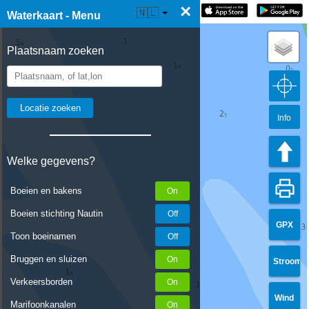
×
☰ Waterkaart Live
🇳🇱
Waterkaart - Menu
Plaatsnaam zoeken
Info
Welke gegevens?
Boeien en bakens
Boeien stichting Nautin
GPX
Toon boeinamen
Bruggen en sluizen
Stroom
Verkeersborden
Wind
Marifoonkanalen