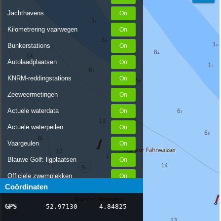
Jachthavens
Kilometrering vaarwegen
Bunkerstations
Autolaadplaatsen
KNRM-reddingstations
Zeeweermetingen
Actuele waterdata
Actuele waterpeilen
Vaargeulen
Blauwe Golf: ligplaatsen
Officiele zwemplekken
Coördinaten
Stremmingen/hinder
GPS
52.97130
4.84825
AIS scheepsposities