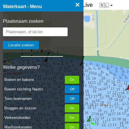
×
☰ Waterkaart van Nederland - Live
🇳🇱
Waterkaart - Menu
Plaatsnaam zoeken
Welke gegevens?
Boeien en bakens
Boeien stichting Nautin
Toon boeinamen
Bruggen en sluizen
Verkeersborden
Marifoonkanalen