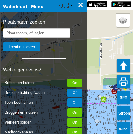
×
☰ Waterkaart Live
🇳🇱
Waterkaart - Menu
Plaatsnaam zoeken
Welke gegevens?
Boeien en bakens
Boeien stichting Nautin
GPX
Toon boeinamen
Bruggen en sluizen
Stroom
Verkeersborden
Wind
Marifoonkanalen