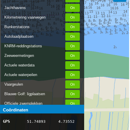
Jachthavens
Kilometrering vaarwegen
Bunkerstations
Autolaadplaatsen
KNRM-reddingstations
Zeeweermetingen
Actuele waterdata
Actuele waterpeilen
Vaargeulen
Blauwe Golf: ligplaatsen
Officiele zwemplekken
Coördinaten
Stremmingen/hinder
GPS
51.74893
4.73552
AIS scheepsposities