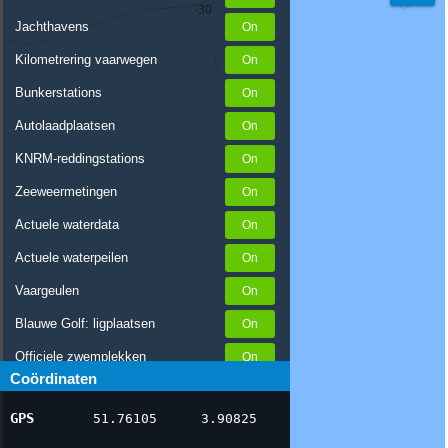
Jachthavens
Kilometrering vaarwegen
Bunkerstations
Autolaadplaatsen
KNRM-reddingstations
Zeeweermetingen
Actuele waterdata
Actuele waterpeilen
Vaargeulen
Blauwe Golf: ligplaatsen
Officiele zwemplekken
Coördinaten
Stremmingen/hinder
GPS
51.76105
3.90825
AIS scheepsposities