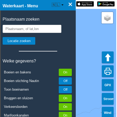
×
☰ Waterkaart Live
🇳🇱
Waterkaart - Menu
Plaatsnaam zoeken
Welke gegevens?
Boeien en bakens
Boeien stichting Nautin
GPX
Toon boeinamen
Bruggen en sluizen
Stroom
Verkeersborden
Wind
Marifoonkanalen