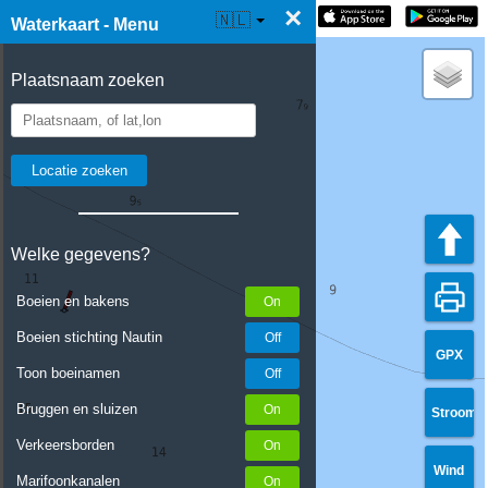
×
☰ Waterkaart Live
🇳🇱
Waterkaart - Menu
Plaatsnaam zoeken
Welke gegevens?
Boeien en bakens
Boeien stichting Nautin
GPX
Toon boeinamen
Bruggen en sluizen
Stroom
Verkeersborden
Wind
Marifoonkanalen