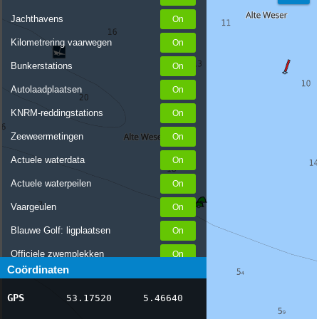
Jachthavens
Kilometrering vaarwegen
Bunkerstations
Autolaadplaatsen
KNRM-reddingstations
Zeeweermetingen
Actuele waterdata
Actuele waterpeilen
Vaargeulen
Blauwe Golf: ligplaatsen
Officiele zwemplekken
Coördinaten
Stremmingen/hinder
GPS
53.17520
5.46640
AIS scheepsposities