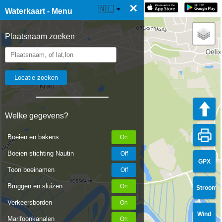
×
☰ Waterkaart Live
🇳🇱
Waterkaart - Menu
Plaatsnaam zoeken
Welke gegevens?
Boeien en bakens
Boeien stichting Nautin
GPX
Toon boeinamen
Bruggen en sluizen
Stroom
Verkeersborden
Wind
Marifoonkanalen