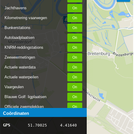
Jachthavens
Kilometrering vaarwegen
Bunkerstations
Autolaadplaatsen
KNRM-reddingstations
Zeeweermetingen
Actuele waterdata
Actuele waterpeilen
Vaargeulen
Blauwe Golf: ligplaatsen
Officiele zwemplekken
Coördinaten
Stremmingen/hinder
GPS
51.70025
4.41640
AIS scheepsposities