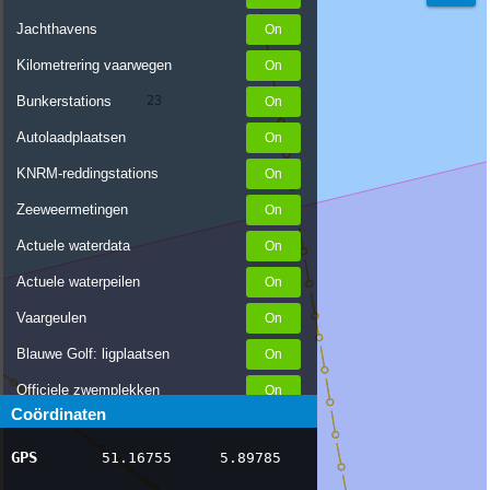
Jachthavens
Kilometrering vaarwegen
Bunkerstations
Autolaadplaatsen
KNRM-reddingstations
Zeeweermetingen
Actuele waterdata
Actuele waterpeilen
Vaargeulen
Blauwe Golf: ligplaatsen
Officiele zwemplekken
Coördinaten
Stremmingen/hinder
GPS
51.16755
5.89785
AIS scheepsposities