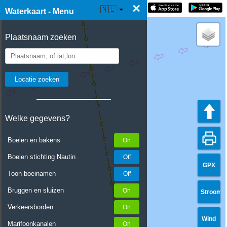
×
☰ Waterkaart Live
🇳🇱
Waterkaart - Menu
Plaatsnaam zoeken
Welke gegevens?
Boeien en bakens
Boeien stichting Nautin
GPX
Toon boeinamen
Bruggen en sluizen
Stroom
Verkeersborden
Wind
Marifoonkanalen