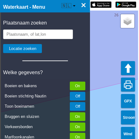
×
☰ Waterkaart Live
🇳🇱
Waterkaart - Menu
Plaatsnaam zoeken
Welke gegevens?
Boeien en bakens
Boeien stichting Nautin
GPX
Toon boeinamen
Bruggen en sluizen
Stroom
Verkeersborden
Wind
Marifoonkanalen