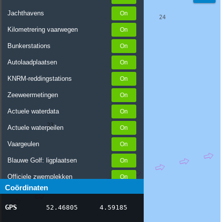
Jachthavens
Kilometrering vaarwegen
Bunkerstations
Autolaadplaatsen
KNRM-reddingstations
Zeeweermetingen
Actuele waterdata
Actuele waterpeilen
Vaargeulen
Blauwe Golf: ligplaatsen
Officiele zwemplekken
Coördinaten
Stremmingen/hinder
GPS
52.46805
4.59185
AIS scheepsposities