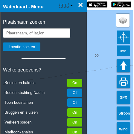
×
☰ Waterkaart Live
🇳🇱
Waterkaart - Menu
Plaatsnaam zoeken
Info
Welke gegevens?
Boeien en bakens
Boeien stichting Nautin
GPX
Toon boeinamen
Bruggen en sluizen
Stroom
Verkeersborden
Wind
Marifoonkanalen