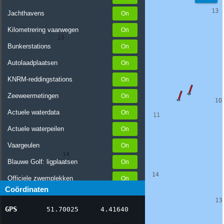
Jachthavens
Kilometrering vaarwegen
Bunkerstations
Autolaadplaatsen
KNRM-reddingstations
Zeeweermetingen
Actuele waterdata
Actuele waterpeilen
Vaargeulen
Blauwe Golf: ligplaatsen
Officiele zwemplekken
Coördinaten
Stremmingen/hinder
GPS
51.70025
4.41640
AIS scheepsposities