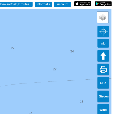
Info
GPX
Stroom
Wind