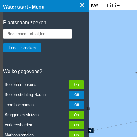
×
☰ Waterkaart van Nederland - Live
🇳🇱
Waterkaart - Menu
Plaatsnaam zoeken
Welke gegevens?
Boeien en bakens
Boeien stichting Nautin
Toon boeinamen
Bruggen en sluizen
Verkeersborden
Marifoonkanalen