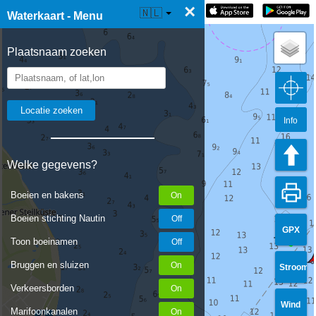
×
☰ Waterkaart Live
🇳🇱
Waterkaart - Menu
Plaatsnaam zoeken
Info
Welke gegevens?
Boeien en bakens
Boeien stichting Nautin
GPX
Toon boeinamen
Bruggen en sluizen
Stroom
Verkeersborden
Wind
Marifoonkanalen