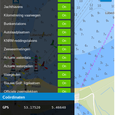
Jachthavens
Kilometrering vaarwegen
Bunkerstations
Autolaadplaatsen
KNRM-reddingstations
Zeeweermetingen
Actuele waterdata
Actuele waterpeilen
Vaargeulen
Blauwe Golf: ligplaatsen
Officiele zwemplekken
Coördinaten
Stremmingen/hinder
GPS
53.17520
5.46640
AIS scheepsposities