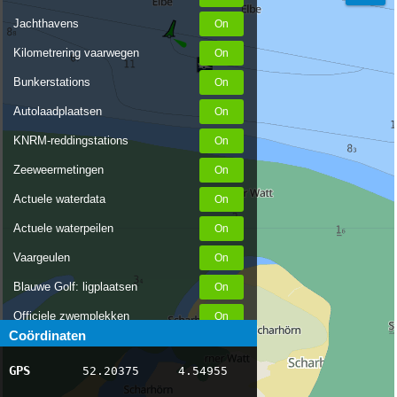
Jachthavens
Kilometrering vaarwegen
Bunkerstations
Autolaadplaatsen
KNRM-reddingstations
Zeeweermetingen
Actuele waterdata
Actuele waterpeilen
Vaargeulen
Blauwe Golf: ligplaatsen
Officiele zwemplekken
Coördinaten
Stremmingen/hinder
GPS
52.20375
4.54955
AIS scheepsposities