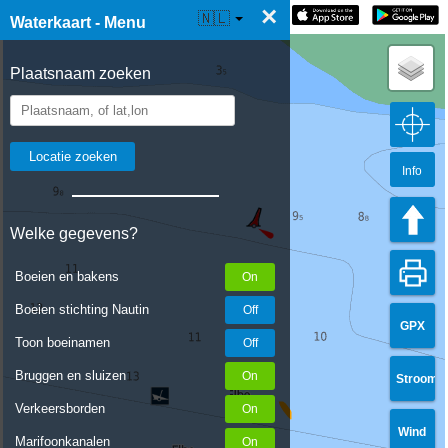
×
☰ Waterkaart Live
🇳🇱
Waterkaart - Menu
Plaatsnaam zoeken
Info
Welke gegevens?
Boeien en bakens
Boeien stichting Nautin
GPX
Toon boeinamen
Bruggen en sluizen
Stroom
Verkeersborden
Wind
Marifoonkanalen