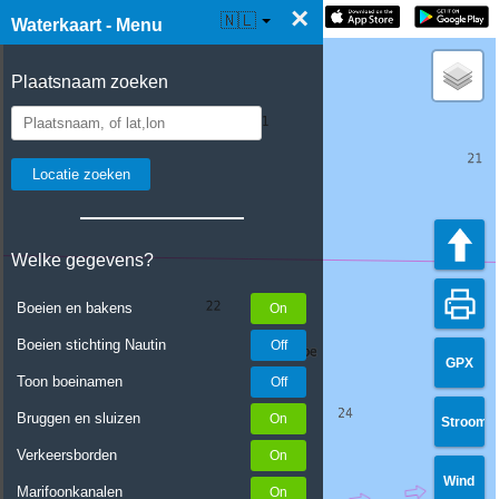
×
☰ Waterkaart Live
🇳🇱
Waterkaart - Menu
Plaatsnaam zoeken
Welke gegevens?
Boeien en bakens
Boeien stichting Nautin
GPX
Toon boeinamen
Bruggen en sluizen
Stroom
Verkeersborden
Wind
Marifoonkanalen