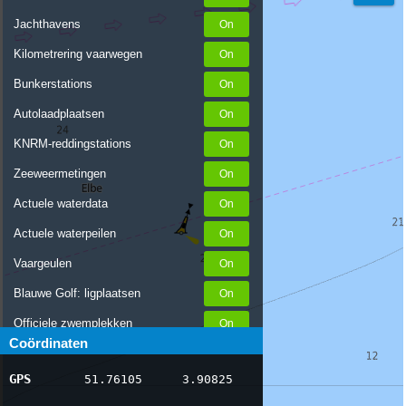
Jachthavens
Kilometrering vaarwegen
Bunkerstations
Autolaadplaatsen
KNRM-reddingstations
Zeeweermetingen
Actuele waterdata
Actuele waterpeilen
Vaargeulen
Blauwe Golf: ligplaatsen
Officiele zwemplekken
Coördinaten
Stremmingen/hinder
GPS
51.76105
3.90825
AIS scheepsposities