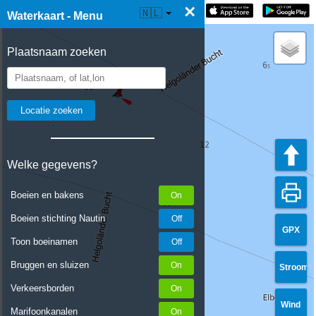
×
☰ Waterkaart Live
🇳🇱
Waterkaart - Menu
Plaatsnaam zoeken
Welke gegevens?
Boeien en bakens
Boeien stichting Nautin
GPX
Toon boeinamen
Bruggen en sluizen
Stroom
Verkeersborden
Wind
Marifoonkanalen