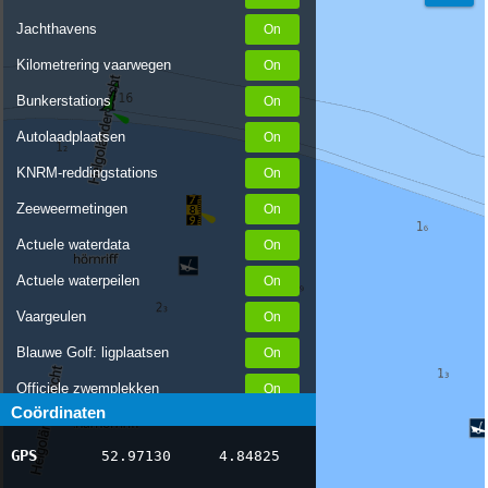
Jachthavens
Kilometrering vaarwegen
Bunkerstations
Autolaadplaatsen
KNRM-reddingstations
Zeeweermetingen
Actuele waterdata
Actuele waterpeilen
Vaargeulen
Blauwe Golf: ligplaatsen
Officiele zwemplekken
Coördinaten
Stremmingen/hinder
GPS
52.97130
4.84825
AIS scheepsposities