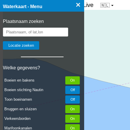
×
☰ Waterkaart van Nederland - Live
🇳🇱
Waterkaart - Menu
Plaatsnaam zoeken
Welke gegevens?
Boeien en bakens
Boeien stichting Nautin
Toon boeinamen
Bruggen en sluizen
Verkeersborden
Marifoonkanalen