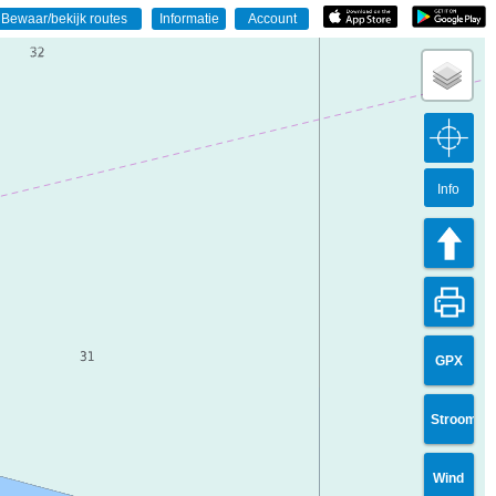
Info
GPX
Stroom
Wind