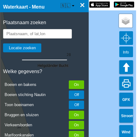
×
☰ Waterkaart Live
🇳🇱
Waterkaart - Menu
Plaatsnaam zoeken
Info
Welke gegevens?
Boeien en bakens
Boeien stichting Nautin
GPX
Toon boeinamen
Bruggen en sluizen
Stroom
Verkeersborden
Wind
Marifoonkanalen