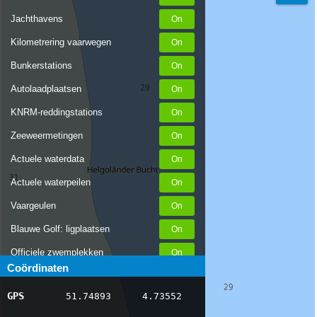
Jachthavens
Kilometrering vaarwegen
Bunkerstations
Autolaadplaatsen
KNRM-reddingstations
Zeeweermetingen
Actuele waterdata
Actuele waterpeilen
Vaargeulen
Blauwe Golf: ligplaatsen
Officiele zwemplekken
Coördinaten
Stremmingen/hinder
GPS
51.74893
4.73552
AIS scheepsposities