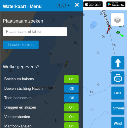
×
☰ Waterkaart Live
🇳🇱
Waterkaart - Menu
Plaatsnaam zoeken
Welke gegevens?
Boeien en bakens
Boeien stichting Nautin
GPX
Toon boeinamen
Bruggen en sluizen
Stroom
Verkeersborden
Wind
Marifoonkanalen