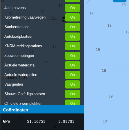
Jachthavens
Kilometrering vaarwegen
Bunkerstations
Autolaadplaatsen
KNRM-reddingstations
Zeeweermetingen
Actuele waterdata
Actuele waterpeilen
Vaargeulen
Blauwe Golf: ligplaatsen
Officiele zwemplekken
Coördinaten
Stremmingen/hinder
GPS
51.16755
5.89785
AIS scheepsposities