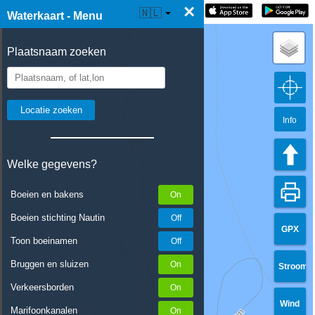
×
☰ Waterkaart Live
🇳🇱
Waterkaart - Menu
Plaatsnaam zoeken
Info
Welke gegevens?
Boeien en bakens
Boeien stichting Nautin
GPX
Toon boeinamen
Bruggen en sluizen
Stroom
Verkeersborden
Wind
Marifoonkanalen