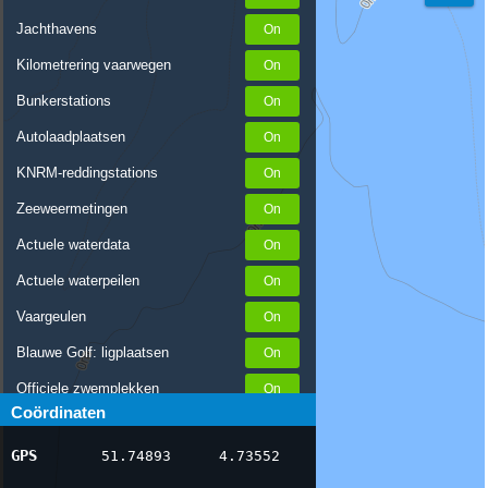
Jachthavens
Kilometrering vaarwegen
Bunkerstations
Autolaadplaatsen
KNRM-reddingstations
Zeeweermetingen
Actuele waterdata
Actuele waterpeilen
Vaargeulen
Blauwe Golf: ligplaatsen
Officiele zwemplekken
Coördinaten
Stremmingen/hinder
GPS
51.74893
4.73552
AIS scheepsposities