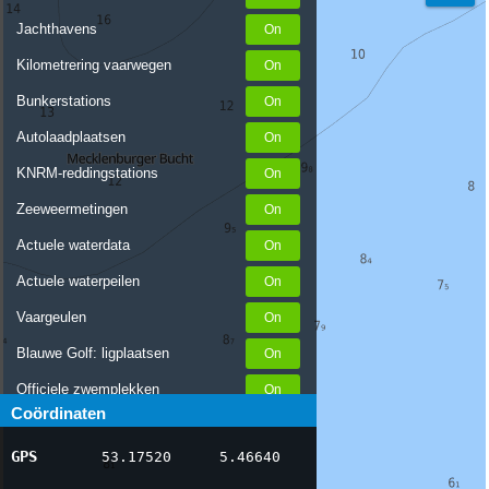
Jachthavens
Kilometrering vaarwegen
Bunkerstations
Autolaadplaatsen
KNRM-reddingstations
Zeeweermetingen
Actuele waterdata
Actuele waterpeilen
Vaargeulen
Blauwe Golf: ligplaatsen
Officiele zwemplekken
Coördinaten
Stremmingen/hinder
GPS
53.17520
5.46640
AIS scheepsposities