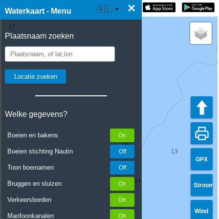
×
☰ Waterkaart Live
🇳🇱
Waterkaart - Menu
Plaatsnaam zoeken
Welke gegevens?
Boeien en bakens
Boeien stichting Nautin
GPX
Toon boeinamen
Bruggen en sluizen
Stroom
Verkeersborden
Wind
Marifoonkanalen