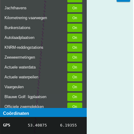
Jachthavens
Kilometrering vaarwegen
Bunkerstations
Autolaadplaatsen
KNRM-reddingstations
Zeeweermetingen
Actuele waterdata
Actuele waterpeilen
Vaargeulen
Blauwe Golf: ligplaatsen
Officiele zwemplekken
Coördinaten
Stremmingen/hinder
GPS
53.40875
6.19355
AIS scheepsposities