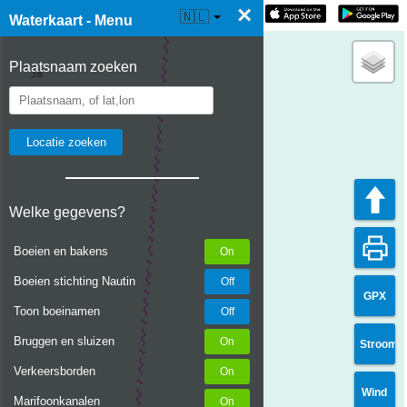
×
☰ Waterkaart Live
🇳🇱
Waterkaart - Menu
Plaatsnaam zoeken
Welke gegevens?
Boeien en bakens
Boeien stichting Nautin
GPX
Toon boeinamen
Bruggen en sluizen
Stroom
Verkeersborden
Wind
Marifoonkanalen