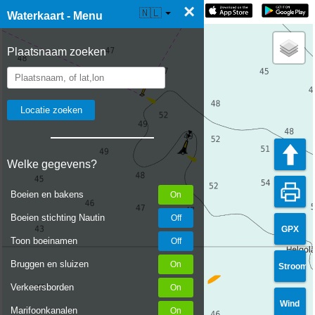
×
☰ Waterkaart Live
🇳🇱
Waterkaart - Menu
Plaatsnaam zoeken
Welke gegevens?
Boeien en bakens
Boeien stichting Nautin
GPX
Toon boeinamen
Bruggen en sluizen
Stroom
Verkeersborden
Wind
Marifoonkanalen