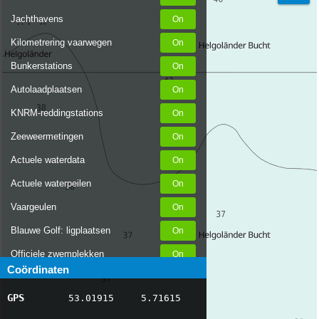
Jachthavens
Kilometrering vaarwegen
Bunkerstations
Autolaadplaatsen
KNRM-reddingstations
Zeeweermetingen
Actuele waterdata
Actuele waterpeilen
Vaargeulen
Blauwe Golf: ligplaatsen
Officiele zwemplekken
Coördinaten
Stremmingen/hinder
GPS
53.01915
5.71615
AIS scheepsposities