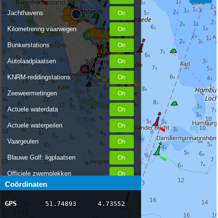
Jachthavens
Kilometrering vaarwegen
Bunkerstations
Autolaadplaatsen
KNRM-reddingstations
Zeeweermetingen
Actuele waterdata
Actuele waterpeilen
Vaargeulen
Blauwe Golf: ligplaatsen
Officiele zwemplekken
Coördinaten
Stremmingen/hinder
GPS
51.74893
4.73552
AIS scheepsposities