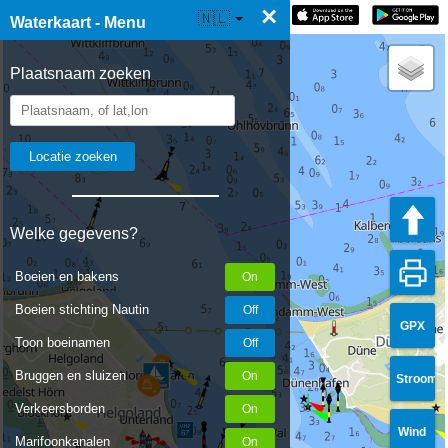
×
☰ Waterkaart Live
🇳🇱
Waterkaart - Menu
Plaatsnaam zoeken
Welke gegevens?
Boeien en bakens
Boeien stichting Nautin
GPX
Toon boeinamen
Bruggen en sluizen
Stroom
Verkeersborden
Wind
Marifoonkanalen