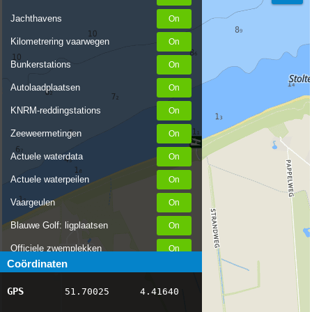
Jachthavens
Kilometrering vaarwegen
Bunkerstations
Autolaadplaatsen
KNRM-reddingstations
Zeeweermetingen
Actuele waterdata
Actuele waterpeilen
Vaargeulen
Blauwe Golf: ligplaatsen
Officiele zwemplekken
Coördinaten
Stremmingen/hinder
GPS
51.70025
4.41640
AIS scheepsposities