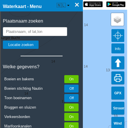
×
☰ Waterkaart Live
🇳🇱
Waterkaart - Menu
Plaatsnaam zoeken
Info
Welke gegevens?
Boeien en bakens
Boeien stichting Nautin
GPX
Toon boeinamen
Bruggen en sluizen
Stroom
Verkeersborden
Wind
Marifoonkanalen