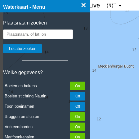
×
☰ Waterkaart van Nederland - Live
🇳🇱
Waterkaart - Menu
Plaatsnaam zoeken
Welke gegevens?
Boeien en bakens
Boeien stichting Nautin
Toon boeinamen
Bruggen en sluizen
Verkeersborden
Marifoonkanalen