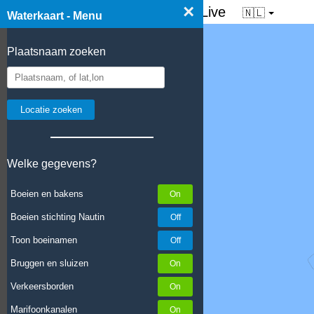
×
☰ Waterkaart van Nederland - Live
🇳🇱
Waterkaart - Menu
Plaatsnaam zoeken
Welke gegevens?
Boeien en bakens
Boeien stichting Nautin
Toon boeinamen
Bruggen en sluizen
Verkeersborden
Marifoonkanalen