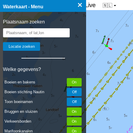
×
☰ Waterkaart van Nederland - Live
🇳🇱
Waterkaart - Menu
Plaatsnaam zoeken
Welke gegevens?
Boeien en bakens
Boeien stichting Nautin
Toon boeinamen
Bruggen en sluizen
Verkeersborden
Marifoonkanalen