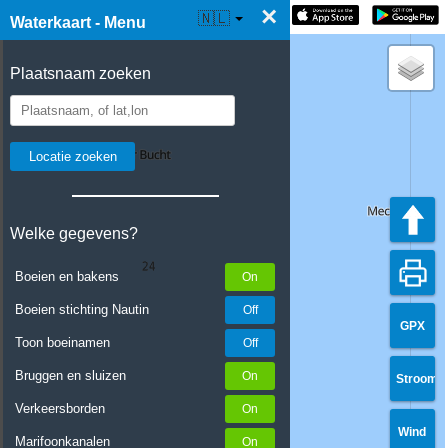
×
☰ Waterkaart Live
🇳🇱
Waterkaart - Menu
Plaatsnaam zoeken
Welke gegevens?
Boeien en bakens
Boeien stichting Nautin
GPX
Toon boeinamen
Bruggen en sluizen
Stroom
Verkeersborden
Wind
Marifoonkanalen