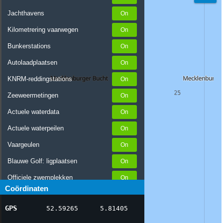
Jachthavens
Kilometrering vaarwegen
Bunkerstations
Autolaadplaatsen
KNRM-reddingstations
Zeeweermetingen
Actuele waterdata
Actuele waterpeilen
Vaargeulen
Blauwe Golf: ligplaatsen
Officiele zwemplekken
Coördinaten
Stremmingen/hinder
GPS
52.59265
5.81405
AIS scheepsposities