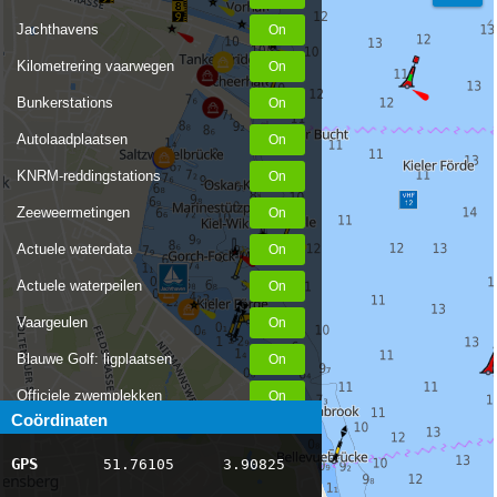
Jachthavens
Kilometrering vaarwegen
Bunkerstations
Autolaadplaatsen
KNRM-reddingstations
Zeeweermetingen
Actuele waterdata
Actuele waterpeilen
Vaargeulen
Blauwe Golf: ligplaatsen
Officiele zwemplekken
Coördinaten
Stremmingen/hinder
GPS
51.76105
3.90825
AIS scheepsposities