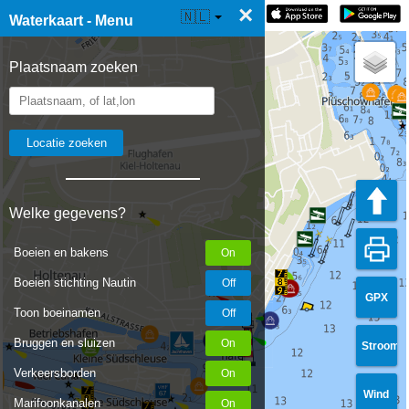
×
☰ Waterkaart Live
🇳🇱
Waterkaart - Menu
Plaatsnaam zoeken
Welke gegevens?
Boeien en bakens
Boeien stichting Nautin
GPX
Toon boeinamen
Bruggen en sluizen
Stroom
Verkeersborden
Wind
Marifoonkanalen