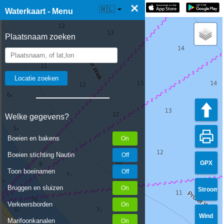
×
☰ Waterkaart Live
🇳🇱
Waterkaart - Menu
Plaatsnaam zoeken
Welke gegevens?
Boeien en bakens
Boeien stichting Nautin
GPX
Toon boeinamen
Bruggen en sluizen
Stroom
Verkeersborden
Wind
Marifoonkanalen