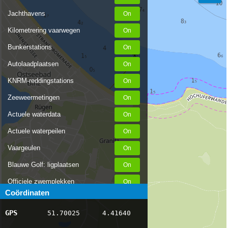
Jachthavens
Kilometrering vaarwegen
Bunkerstations
Autolaadplaatsen
KNRM-reddingstations
Zeeweermetingen
Actuele waterdata
Actuele waterpeilen
Vaargeulen
Blauwe Golf: ligplaatsen
Officiele zwemplekken
Coördinaten
Stremmingen/hinder
GPS
51.70025
4.41640
AIS scheepsposities