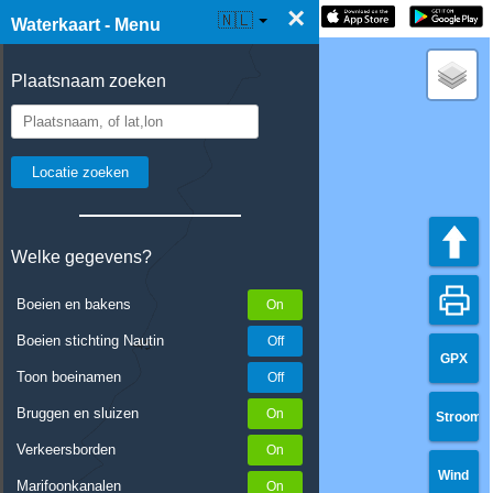
×
☰ Waterkaart Live
🇳🇱
Waterkaart - Menu
Plaatsnaam zoeken
Welke gegevens?
Boeien en bakens
Boeien stichting Nautin
GPX
Toon boeinamen
Bruggen en sluizen
Stroom
Verkeersborden
Wind
Marifoonkanalen