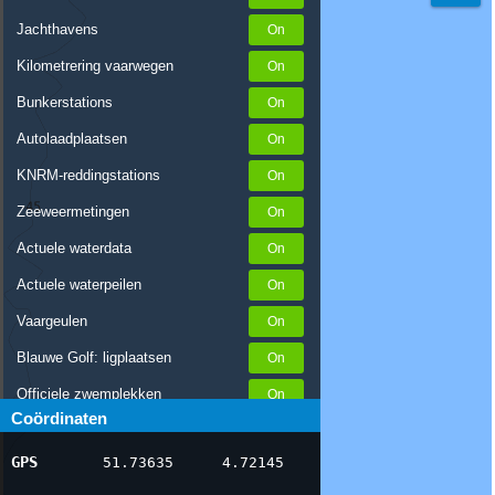
Jachthavens
Kilometrering vaarwegen
Bunkerstations
Autolaadplaatsen
KNRM-reddingstations
Zeeweermetingen
Actuele waterdata
Actuele waterpeilen
Vaargeulen
Blauwe Golf: ligplaatsen
Officiele zwemplekken
Coördinaten
Stremmingen/hinder
GPS
51.73635
4.72145
AIS scheepsposities