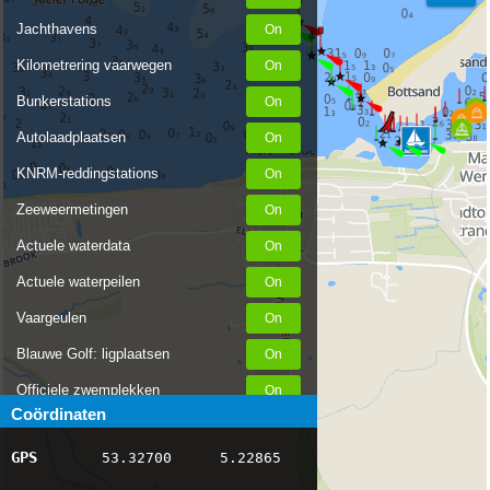
Jachthavens
Kilometrering vaarwegen
Bunkerstations
Autolaadplaatsen
KNRM-reddingstations
Zeeweermetingen
Actuele waterdata
Actuele waterpeilen
Vaargeulen
Blauwe Golf: ligplaatsen
Officiele zwemplekken
Coördinaten
Stremmingen/hinder
GPS
53.32700
5.22865
AIS scheepsposities