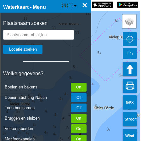
×
☰ Waterkaart Live
🇳🇱
Waterkaart - Menu
Plaatsnaam zoeken
Info
Welke gegevens?
Boeien en bakens
Boeien stichting Nautin
GPX
Toon boeinamen
Bruggen en sluizen
Stroom
Verkeersborden
Wind
Marifoonkanalen