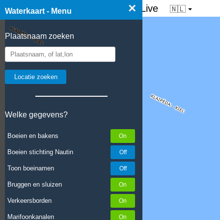
×
☰ Waterkaart van Nederland - Live
🇳🇱
Waterkaart - Menu
Plaatsnaam zoeken
Welke gegevens?
Boeien en bakens
Boeien stichting Nautin
Toon boeinamen
Bruggen en sluizen
Verkeersborden
Marifoonkanalen