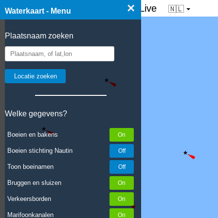
×
☰ Waterkaart van Nederland - Live
🇳🇱
Waterkaart - Menu
Plaatsnaam zoeken
Welke gegevens?
Boeien en bakens
Boeien stichting Nautin
Toon boeinamen
Bruggen en sluizen
Verkeersborden
Marifoonkanalen