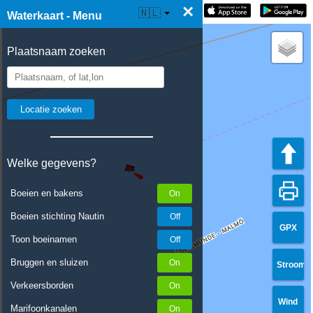
×
☰ Waterkaart Live
🇳🇱
Waterkaart - Menu
Plaatsnaam zoeken
Welke gegevens?
Boeien en bakens
Boeien stichting Nautin
GPX
Toon boeinamen
Bruggen en sluizen
Stroom
Verkeersborden
Wind
Marifoonkanalen