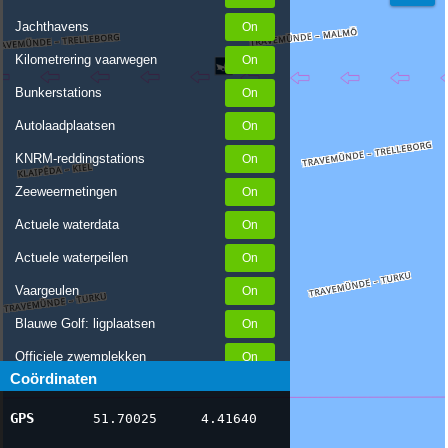
Jachthavens
Kilometrering vaarwegen
Bunkerstations
Autolaadplaatsen
KNRM-reddingstations
Zeeweermetingen
Actuele waterdata
Actuele waterpeilen
Vaargeulen
Blauwe Golf: ligplaatsen
Officiele zwemplekken
Coördinaten
Stremmingen/hinder
GPS
51.70025
4.41640
AIS scheepsposities