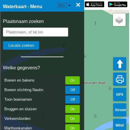
×
☰ Waterkaart Live
🇳🇱
Waterkaart - Menu
Plaatsnaam zoeken
Welke gegevens?
Boeien en bakens
Boeien stichting Nautin
GPX
Toon boeinamen
Bruggen en sluizen
Stroom
Verkeersborden
Wind
Marifoonkanalen