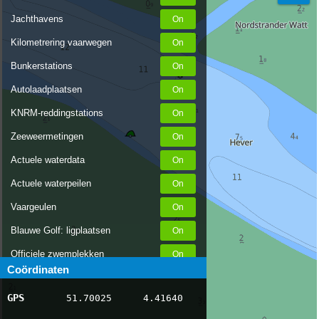
Jachthavens
Kilometrering vaarwegen
Bunkerstations
Autolaadplaatsen
KNRM-reddingstations
Zeeweermetingen
Actuele waterdata
Actuele waterpeilen
Vaargeulen
Blauwe Golf: ligplaatsen
Officiele zwemplekken
Coördinaten
Stremmingen/hinder
GPS
51.70025
4.41640
AIS scheepsposities