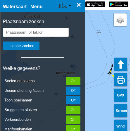
×
☰ Waterkaart Live
🇳🇱
Waterkaart - Menu
Plaatsnaam zoeken
Welke gegevens?
Boeien en bakens
Boeien stichting Nautin
GPX
Toon boeinamen
Bruggen en sluizen
Stroom
Verkeersborden
Wind
Marifoonkanalen