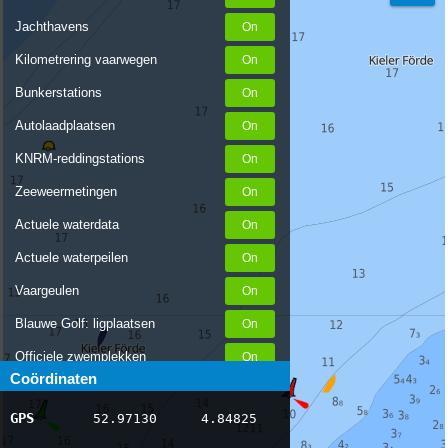
Jachthavens
Kilometrering vaarwegen
Bunkerstations
Autolaadplaatsen
KNRM-reddingstations
Zeeweermetingen
Actuele waterdata
Actuele waterpeilen
Vaargeulen
Blauwe Golf: ligplaatsen
Officiele zwemplekken
Coördinaten
Stremmingen/hinder
GPS
52.97130
4.84825
AIS scheepsposities