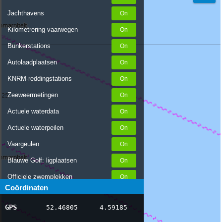
Jachthavens
Kilometrering vaarwegen
Bunkerstations
Autolaadplaatsen
KNRM-reddingstations
Zeeweermetingen
Actuele waterdata
Actuele waterpeilen
Vaargeulen
Blauwe Golf: ligplaatsen
Officiele zwemplekken
Coördinaten
Stremmingen/hinder
GPS
52.46805
4.59185
AIS scheepsposities