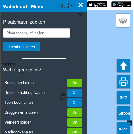
×
☰ Waterkaart Live
🇳🇱
Waterkaart - Menu
Plaatsnaam zoeken
Welke gegevens?
Boeien en bakens
Boeien stichting Nautin
GPX
Toon boeinamen
Bruggen en sluizen
Stroom
Verkeersborden
Wind
Marifoonkanalen