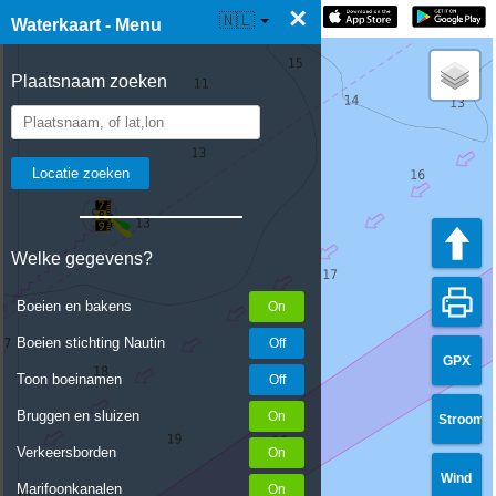
×
☰ Waterkaart Live
🇳🇱
Waterkaart - Menu
Plaatsnaam zoeken
Welke gegevens?
Boeien en bakens
Boeien stichting Nautin
GPX
Toon boeinamen
Bruggen en sluizen
Stroom
Verkeersborden
Wind
Marifoonkanalen