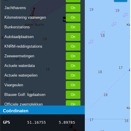
Jachthavens
Kilometrering vaarwegen
Bunkerstations
Autolaadplaatsen
KNRM-reddingstations
Zeeweermetingen
Actuele waterdata
Actuele waterpeilen
Vaargeulen
Blauwe Golf: ligplaatsen
Officiele zwemplekken
Coördinaten
Stremmingen/hinder
GPS
51.16755
5.89785
AIS scheepsposities