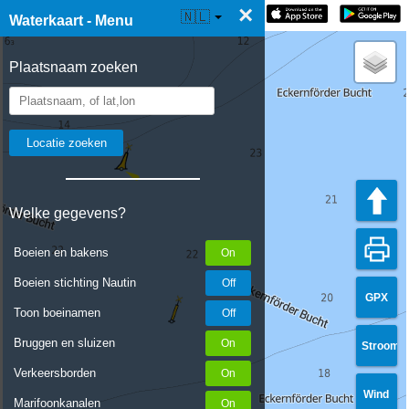
×
☰ Waterkaart Live
🇳🇱
Waterkaart - Menu
Plaatsnaam zoeken
Welke gegevens?
Boeien en bakens
Boeien stichting Nautin
GPX
Toon boeinamen
Bruggen en sluizen
Stroom
Verkeersborden
Wind
Marifoonkanalen