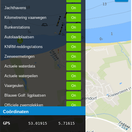
Jachthavens
Kilometrering vaarwegen
Bunkerstations
Autolaadplaatsen
KNRM-reddingstations
Zeeweermetingen
Actuele waterdata
Actuele waterpeilen
Vaargeulen
Blauwe Golf: ligplaatsen
Officiele zwemplekken
Coördinaten
Stremmingen/hinder
GPS
53.01915
5.71615
AIS scheepsposities