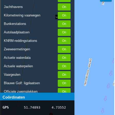
Jachthavens
Kilometrering vaarwegen
Bunkerstations
Autolaadplaatsen
KNRM-reddingstations
Zeeweermetingen
Actuele waterdata
Actuele waterpeilen
Vaargeulen
Blauwe Golf: ligplaatsen
Officiele zwemplekken
Coördinaten
Stremmingen/hinder
GPS
51.74893
4.73552
AIS scheepsposities