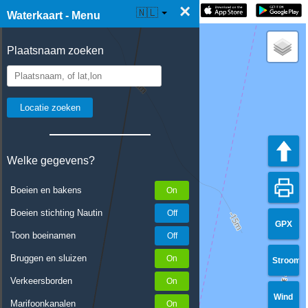
×
☰ Waterkaart Live
🇳🇱
Waterkaart - Menu
Plaatsnaam zoeken
Welke gegevens?
Boeien en bakens
Boeien stichting Nautin
GPX
Toon boeinamen
Bruggen en sluizen
Stroom
Verkeersborden
Wind
Marifoonkanalen