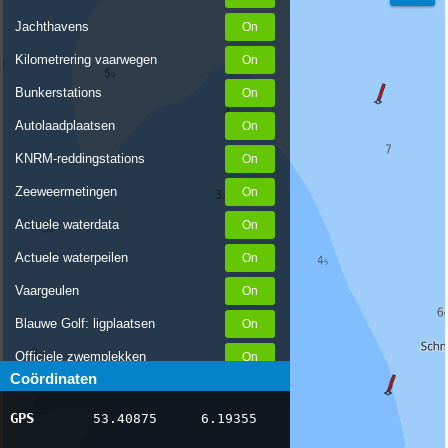
Jachthavens
Kilometrering vaarwegen
Bunkerstations
Autolaadplaatsen
KNRM-reddingstations
Zeeweermetingen
Actuele waterdata
Actuele waterpeilen
Vaargeulen
Blauwe Golf: ligplaatsen
Officiele zwemplekken
Coördinaten
Stremmingen/hinder
GPS
53.40875
6.19355
AIS scheepsposities