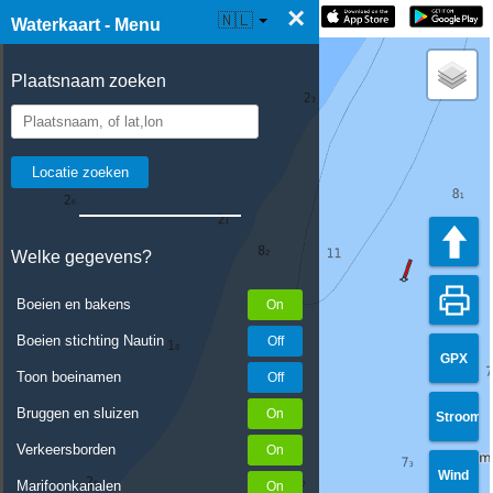
×
☰ Waterkaart Live
🇳🇱
Waterkaart - Menu
Plaatsnaam zoeken
Welke gegevens?
Boeien en bakens
Boeien stichting Nautin
GPX
Toon boeinamen
Bruggen en sluizen
Stroom
Verkeersborden
Wind
Marifoonkanalen