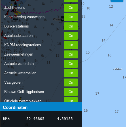
Jachthavens
Kilometrering vaarwegen
Bunkerstations
Autolaadplaatsen
KNRM-reddingstations
Zeeweermetingen
Actuele waterdata
Actuele waterpeilen
Vaargeulen
Blauwe Golf: ligplaatsen
Officiele zwemplekken
Coördinaten
Stremmingen/hinder
GPS
52.46805
4.59185
AIS scheepsposities