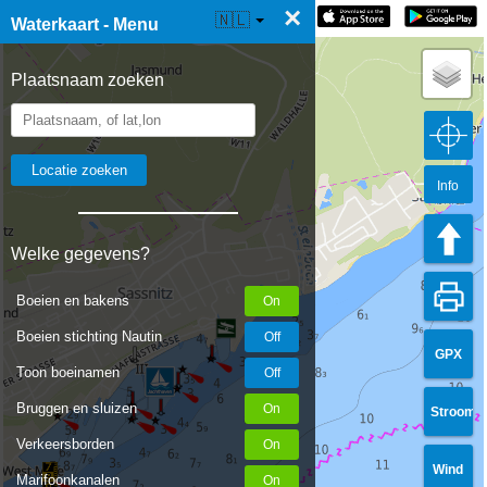
×
☰ Waterkaart Live
🇳🇱
Waterkaart - Menu
Plaatsnaam zoeken
Info
Welke gegevens?
Boeien en bakens
Boeien stichting Nautin
GPX
Toon boeinamen
Bruggen en sluizen
Stroom
Verkeersborden
Wind
Marifoonkanalen