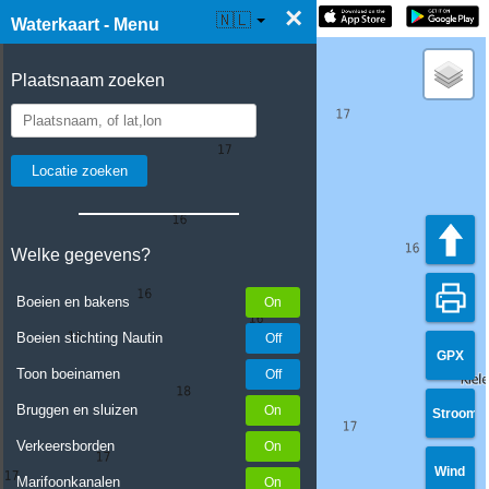
×
☰ Waterkaart Live
🇳🇱
Waterkaart - Menu
Plaatsnaam zoeken
Welke gegevens?
Boeien en bakens
Boeien stichting Nautin
GPX
Toon boeinamen
Bruggen en sluizen
Stroom
Verkeersborden
Wind
Marifoonkanalen