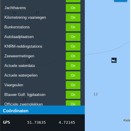
Jachthavens
Kilometrering vaarwegen
Bunkerstations
Autolaadplaatsen
KNRM-reddingstations
Zeeweermetingen
Actuele waterdata
Actuele waterpeilen
Vaargeulen
Blauwe Golf: ligplaatsen
Officiele zwemplekken
Coördinaten
Stremmingen/hinder
GPS
51.73635
4.72145
AIS scheepsposities