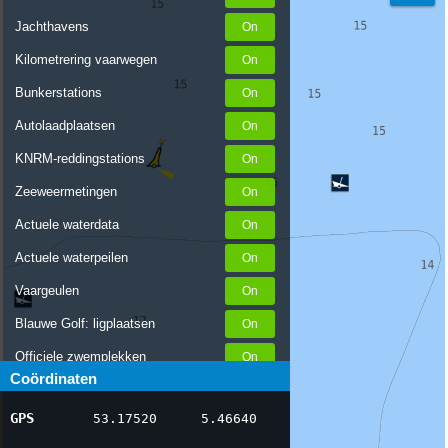
Jachthavens
Kilometrering vaarwegen
Bunkerstations
Autolaadplaatsen
KNRM-reddingstations
Zeeweermetingen
Actuele waterdata
Actuele waterpeilen
Vaargeulen
Blauwe Golf: ligplaatsen
Officiele zwemplekken
Coördinaten
Stremmingen/hinder
GPS
53.17520
5.46640
AIS scheepsposities