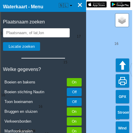
×
☰ Waterkaart Live
🇳🇱
Waterkaart - Menu
Plaatsnaam zoeken
Welke gegevens?
Boeien en bakens
Boeien stichting Nautin
GPX
Toon boeinamen
Bruggen en sluizen
Stroom
Verkeersborden
Wind
Marifoonkanalen