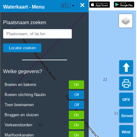
×
☰ Waterkaart Live
🇳🇱
Waterkaart - Menu
Plaatsnaam zoeken
Welke gegevens?
Boeien en bakens
Boeien stichting Nautin
GPX
Toon boeinamen
Bruggen en sluizen
Stroom
Verkeersborden
Wind
Marifoonkanalen