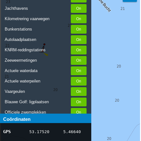
Jachthavens
Kilometrering vaarwegen
Bunkerstations
Autolaadplaatsen
KNRM-reddingstations
Zeeweermetingen
Actuele waterdata
Actuele waterpeilen
Vaargeulen
Blauwe Golf: ligplaatsen
Officiele zwemplekken
Coördinaten
Stremmingen/hinder
GPS
53.17520
5.46640
AIS scheepsposities