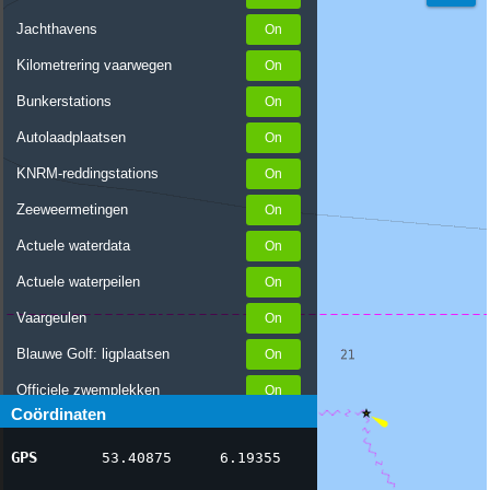
Jachthavens
Kilometrering vaarwegen
Bunkerstations
Autolaadplaatsen
KNRM-reddingstations
Zeeweermetingen
Actuele waterdata
Actuele waterpeilen
Vaargeulen
Blauwe Golf: ligplaatsen
Officiele zwemplekken
Coördinaten
Stremmingen/hinder
GPS
53.40875
6.19355
AIS scheepsposities