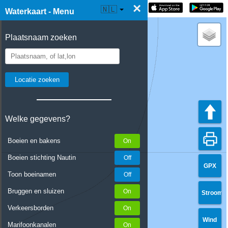
×
☰ Waterkaart Live
🇳🇱
Waterkaart - Menu
Plaatsnaam zoeken
Welke gegevens?
Boeien en bakens
Boeien stichting Nautin
GPX
Toon boeinamen
Bruggen en sluizen
Stroom
Verkeersborden
Wind
Marifoonkanalen