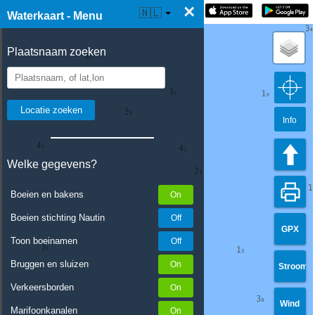
×
☰ Waterkaart Live
🇳🇱
Waterkaart - Menu
Plaatsnaam zoeken
Info
Welke gegevens?
Boeien en bakens
Boeien stichting Nautin
GPX
Toon boeinamen
Bruggen en sluizen
Stroom
Verkeersborden
Wind
Marifoonkanalen