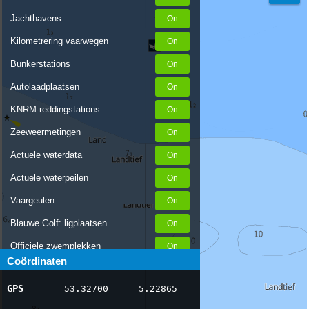
Jachthavens
Kilometrering vaarwegen
Bunkerstations
Autolaadplaatsen
KNRM-reddingstations
Zeeweermetingen
Actuele waterdata
Actuele waterpeilen
Vaargeulen
Blauwe Golf: ligplaatsen
Officiele zwemplekken
Coördinaten
Stremmingen/hinder
GPS
53.32700
5.22865
AIS scheepsposities