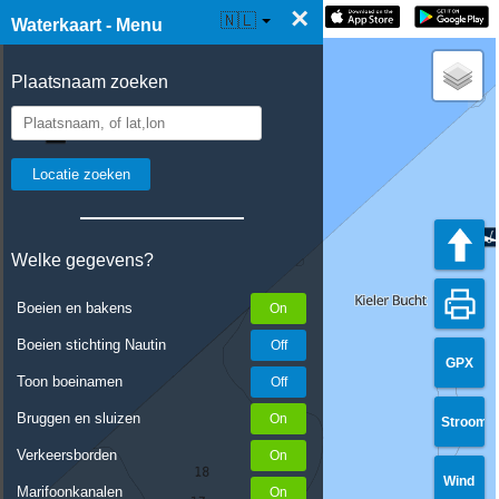
×
☰ Waterkaart Live
🇳🇱
Waterkaart - Menu
Plaatsnaam zoeken
Welke gegevens?
Boeien en bakens
Boeien stichting Nautin
GPX
Toon boeinamen
Bruggen en sluizen
Stroom
Verkeersborden
Wind
Marifoonkanalen