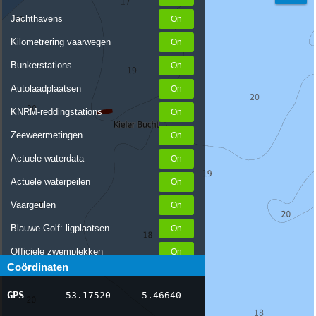
Jachthavens
Kilometrering vaarwegen
Bunkerstations
Autolaadplaatsen
KNRM-reddingstations
Zeeweermetingen
Actuele waterdata
Actuele waterpeilen
Vaargeulen
Blauwe Golf: ligplaatsen
Officiele zwemplekken
Coördinaten
Stremmingen/hinder
GPS
53.17520
5.46640
AIS scheepsposities