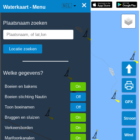
×
☰ Waterkaart Live
🇳🇱
Waterkaart - Menu
Plaatsnaam zoeken
Welke gegevens?
Boeien en bakens
Boeien stichting Nautin
GPX
Toon boeinamen
Bruggen en sluizen
Stroom
Verkeersborden
Wind
Marifoonkanalen