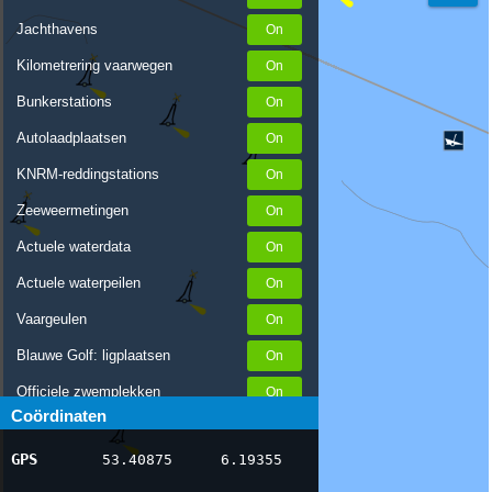
Jachthavens
Kilometrering vaarwegen
Bunkerstations
Autolaadplaatsen
KNRM-reddingstations
Zeeweermetingen
Actuele waterdata
Actuele waterpeilen
Vaargeulen
Blauwe Golf: ligplaatsen
Officiele zwemplekken
Coördinaten
Stremmingen/hinder
GPS
53.40875
6.19355
AIS scheepsposities